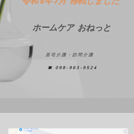
​
令和 8年 7月 移転しました
ホームケア
おねっと
居宅介護
・
訪問介護
☎
098-963-9524